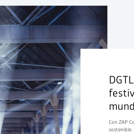
DGTL:
festiv
mun
Con ZAP Con
sostenible.